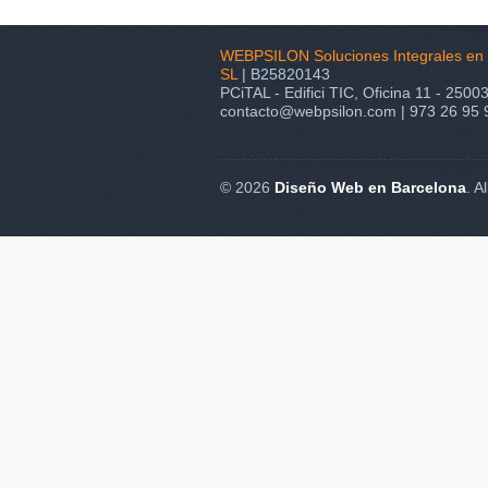
WEBPSILON Soluciones Integrales en 
SL
| B25820143
PCiTAL - Edifici TIC, Oficina 11 - 25003
contacto@webpsilon.com | 973 26 95 
© 2026
Diseño Web en Barcelona
. A