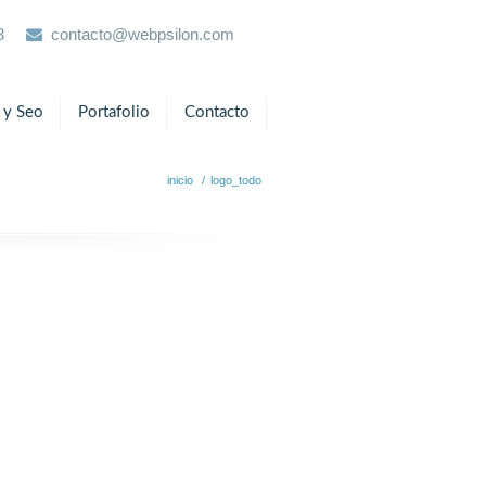
3
contacto@webpsilon.com
 y Seo
Portafolio
Contacto
inicio
/
logo_todo