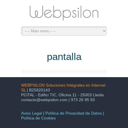
pantalla
WEBPSILON Soluciones Integrales en Internet
SL
| B25820143
PCiTAL - Edifici TIC, Oficina 11 - 25003 Lleida
contacto@webpsilon.com | 973 26 95 93
Aviso Legal
|
Política de Privacidad de Datos
|
Política de Cookies