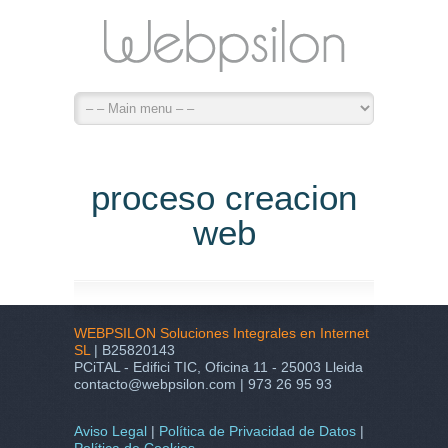
proceso creacion
web
WEBPSILON Soluciones Integrales en Internet
SL
| B25820143
PCiTAL - Edifici TIC, Oficina 11 - 25003 Lleida
contacto@webpsilon.com | 973 26 95 93
Aviso Legal
|
Política de Privacidad de Datos
|