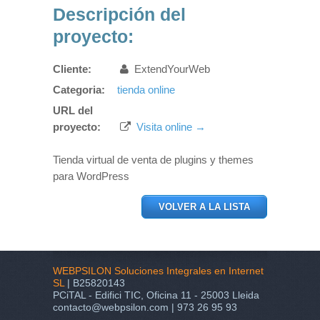
Descripción del
proyecto:
Cliente:
ExtendYourWeb
Categoria:
tienda online
URL del
proyecto:
Visita online →
Tienda virtual de venta de plugins y themes
para WordPress
VOLVER A LA LISTA
WEBPSILON Soluciones Integrales en Internet
SL
| B25820143
PCiTAL - Edifici TIC, Oficina 11 - 25003 Lleida
contacto@webpsilon.com | 973 26 95 93